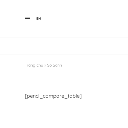
EN
Trang chủ
»
So Sánh
[penci_compare_table]