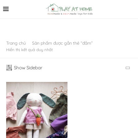
Trang chủ
Sản phẩm được gắn thẻ “đầm”
Hiển thị kết quả duy nhất
Show Sidebar