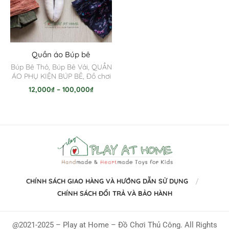
Quần áo Búp bê
Búp Bê Thỏ
,
Búp Bê Vải
,
QUẦN
ÁO PHỤ KIỆN BÚP BÊ
,
Đồ chơi
12,000
₫
–
100,000
₫
CHÍNH SÁCH GIAO HÀNG VÀ HƯỚNG DẪN SỬ DỤNG
CHÍNH SÁCH ĐỔI TRẢ VÀ BẢO HÀNH
@2021-2025 – Play at Home – Đồ Chơi Thủ Công. All Rights