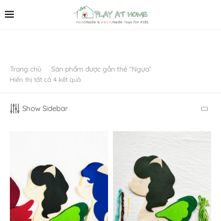
Trang chủ
Sản phẩm được gắn thẻ “Ngựa”
Hiển thị tất cả 4 kết quả
Show Sidebar