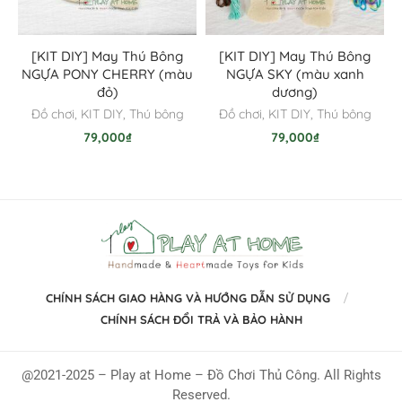
[KIT DIY] May Thú Bông
[KIT DIY] May Thú Bông
NGỰA PONY CHERRY (màu
NGỰA SKY (màu xanh
đỏ)
dương)
Đồ chơi
,
KIT DIY
,
Thú bông
Đồ chơi
,
KIT DIY
,
Thú bông
79,000
₫
79,000
₫
CHÍNH SÁCH GIAO HÀNG VÀ HƯỚNG DẪN SỬ DỤNG
CHÍNH SÁCH ĐỔI TRẢ VÀ BẢO HÀNH
@2021-2025 – Play at Home – Đồ Chơi Thủ Công. All Rights
Reserved.