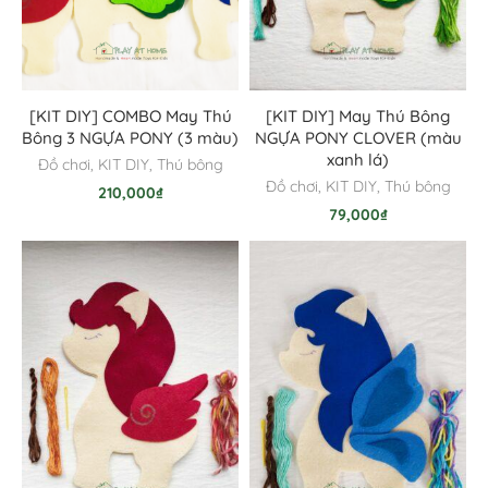
[KIT DIY] COMBO May Thú
[KIT DIY] May Thú Bông
Bông 3 NGỰA PONY (3 màu)
NGỰA PONY CLOVER (màu
xanh lá)
Đồ chơi
,
KIT DIY
,
Thú bông
Đồ chơi
,
KIT DIY
,
Thú bông
210,000
₫
79,000
₫