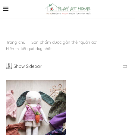
Trang chủ
Sản phẩm được gắn thẻ “quần áo”
Hiển thị kết quả duy nhất
Show Sidebar