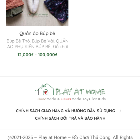
Quần áo Búp bê
Búp Bê Thỏ
,
Búp Bê Vải
,
QUẦN
ÁO PHỤ KIỆN BÚP BÊ
,
Đồ chơi
12,000
₫
–
100,000
₫
CHÍNH SÁCH GIAO HÀNG VÀ HƯỚNG DẪN SỬ DỤNG
CHÍNH SÁCH ĐỔI TRẢ VÀ BẢO HÀNH
@2021-2025 – Play at Home – Đồ Chơi Thủ Công. All Rights