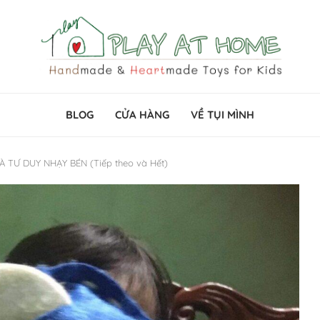
BLOG
CỬA HÀNG
VỀ TỤI MÌNH
 TƯ DUY NHẠY BÉN (Tiếp theo và Hết)