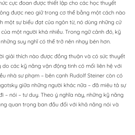
hức cực đoan được thiết lập cho các học thuyết
ông được neo giữ trong cơ thể bằng một cách nào
nh một sự biểu đạt của ngôn từ, nó dùng những cử
m của một người khá nhiều. Trong ngữ cảnh đó, kỹ
những suy nghĩ có thể trở nên nhạy bén hơn.
ời giải thích nào được đồng thuận và có sức thuyết
ý do các kỹ năng vận động tinh có mối liên hệ với
hiều nhà sư phạm – bên cạnh Rudolf Steiner còn có
gotsky giữa những người khác nữa – đã miêu tả sự
đi – nói – tư duy. Theo ý nghĩa này, những kỹ năng
ảng quan trọng ban đầu đối với khả năng nói và