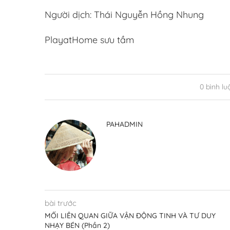
Người dịch: Thái Nguyễn Hồng Nhung
PlayatHome sưu tầm
0 bình lu
PAHADMIN
bài trước
MỐI LIÊN QUAN GIỮA VẬN ĐỘNG TINH VÀ TƯ DUY
NHẠY BÉN (Phần 2)