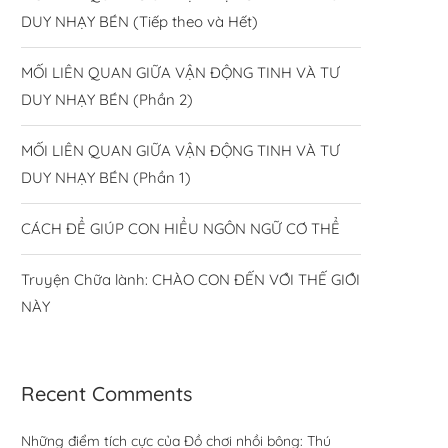
DUY NHẠY BÉN (Tiếp theo và Hết)
MỐI LIÊN QUAN GIỮA VẬN ĐỘNG TINH VÀ TƯ
DUY NHẠY BÉN (Phần 2)
MỐI LIÊN QUAN GIỮA VẬN ĐỘNG TINH VÀ TƯ
DUY NHẠY BÉN (Phần 1)
CÁCH ĐỂ GIÚP CON HIỂU NGÔN NGỮ CƠ THỂ
Truyện Chữa lành: CHÀO CON ĐẾN VỚI THẾ GIỚI
NÀY
Recent Comments
Những điểm tích cực của Đồ chơi nhồi bông: Thú