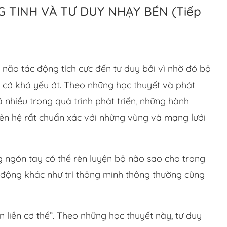
 TINH VÀ TƯ DUY NHẠY BÉN (Tiếp
í não tác động tích cực đến tư duy bởi vì nhờ đó bộ
 cớ khá yếu ớt. Theo những học thuyết và phát
á nhiều trong quá trình phát triển, những hành
liên hệ rất chuẩn xác với những vùng và mạng lưới
g ngón tay có thể rèn luyện bộ não sao cho trong
động khác như trí thông minh thông thường cũng
 liền cơ thể”. Theo những học thuyết này, tư duy