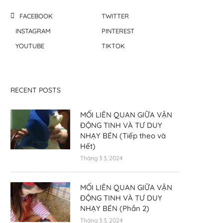
FACEBOOK
TWITTER
INSTAGRAM
PINTEREST
YOUTUBE
TIKTOK
RECENT POSTS
MỐI LIÊN QUAN GIỮA VẬN
ĐỘNG TINH VÀ TƯ DUY
NHẠY BÉN (Tiếp theo và
Hết)
Tháng 3 3, 2024
MỐI LIÊN QUAN GIỮA VẬN
ĐỘNG TINH VÀ TƯ DUY
NHẠY BÉN (Phần 2)
Tháng 3 3, 2024