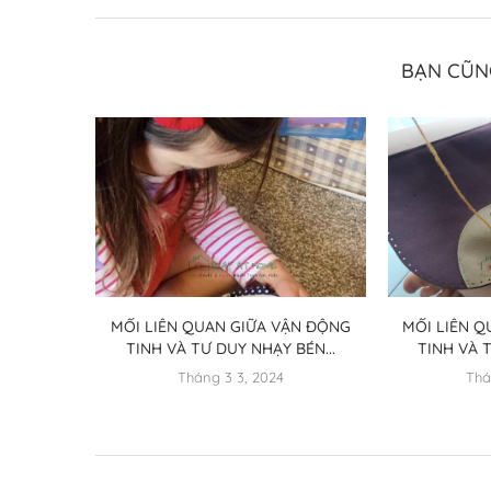
BẠN CŨN
MỐI LIÊN QUAN GIỮA VẬN ĐỘNG
MỐI LIÊN 
TINH VÀ TƯ DUY NHẠY BÉN...
TINH VÀ T
Tháng 3 3, 2024
Thá