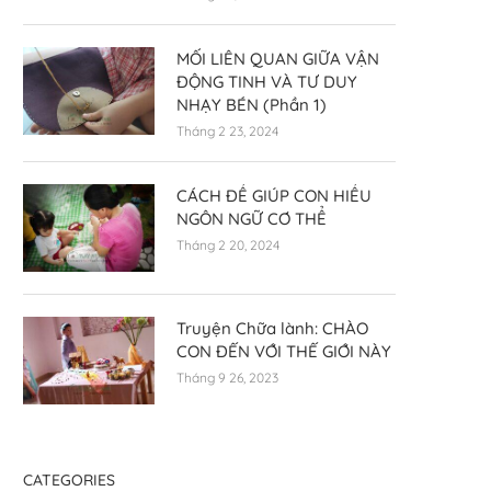
MỐI LIÊN QUAN GIỮA VẬN
ĐỘNG TINH VÀ TƯ DUY
NHẠY BÉN (Phần 1)
Tháng 2 23, 2024
CÁCH ĐỂ GIÚP CON HIỂU
NGÔN NGỮ CƠ THỂ
Tháng 2 20, 2024
TRẺ CON VÀ VIỆC MAY VÁ
Fingerplays – Trò chơi Ng
Truyện Chữa lành: CHÀO
CON ĐẾN VỚI THẾ GIỚI NÀY
Tháng 8 18, 2023
Tháng 6 9, 2023
Tháng 9 26, 2023
CATEGORIES