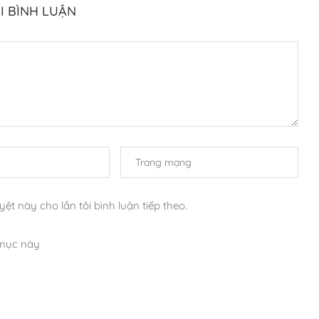
I BÌNH LUẬN
yệt này cho lần tôi bình luận tiếp theo.
 mục này