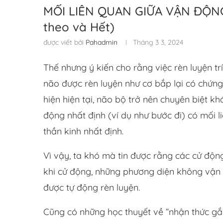
MỐI LIÊN QUAN GIỮA VẬN ĐỘNG
theo và Hết)
được viết bởi
Pahadmin
Tháng 3 3, 2024
Thế nhưng ý kiến cho rằng việc rèn luyện tr
não được rèn luyện như cơ bắp lại có chứng
hiện hiện tại, não bộ trở nên chuyên biệt kh
động nhất định (ví dụ như bước đi) có mối 
thần kinh nhất định.
Vì vậy, ta khó mà tin được rằng các cử độn
khi cử động, những phương diện không vận 
được tự động rèn luyện.
Cũng có những học thuyết về “nhận thức gắn