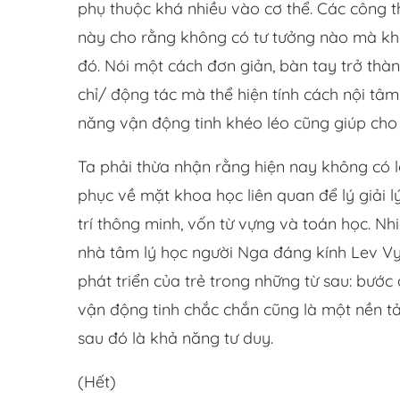
phụ thuộc khá nhiều vào cơ thể. Các công t
này cho rằng không có tư tưởng nào mà kh
đó. Nói một cách đơn giản, bàn tay trở thà
chỉ/ động tác mà thể hiện tính cách nội tâ
năng vận động tinh khéo léo cũng giúp cho 
Ta phải thừa nhận rằng hiện nay không có l
phục về mặt khoa học liên quan để lý giải l
trí thông minh, vốn từ vựng và toán học. N
nhà tâm lý học người Nga đáng kính Lev Vy
phát triển của trẻ trong những từ sau: bước 
vận động tinh chắc chắn cũng là một nền t
sau đó là khả năng tư duy.
(Hết)