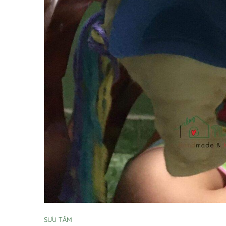
SƯU TẦM