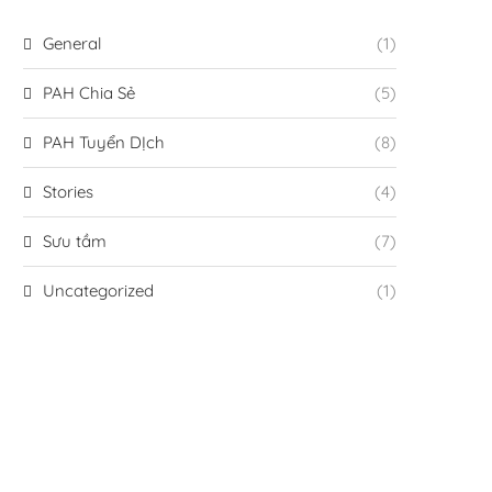
General
(1)
PAH Chia Sẻ
(5)
PAH Tuyển DỊch
(8)
Stories
(4)
Sưu tầm
(7)
Uncategorized
(1)