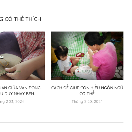
G CÓ THỂ THÍCH
QUAN GIỮA VẬN ĐỘNG
CÁCH ĐỂ GIÚP CON HIỂU NGÔN NGỮ
Ư DUY NHẠY BÉN...
CƠ THỂ
ng 2 23, 2024
Tháng 2 20, 2024