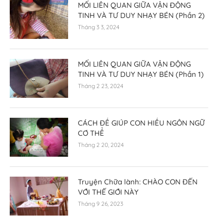
MỐI LIÊN QUAN GIỮA VẬN ĐỘNG
TINH VÀ TƯ DUY NHẠY BÉN (Phần 2)
Tháng 3 3, 2024
MỐI LIÊN QUAN GIỮA VẬN ĐỘNG
TINH VÀ TƯ DUY NHẠY BÉN (Phần 1)
Tháng 2 23, 2024
CÁCH ĐỂ GIÚP CON HIỂU NGÔN NGỮ
CƠ THỂ
Tháng 2 20, 2024
Truyện Chữa lành: CHÀO CON ĐẾN
VỚI THẾ GIỚI NÀY
Tháng 9 26, 2023