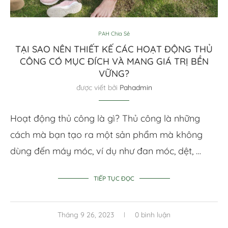
PAH Chia Sẻ
TẠI SAO NÊN THIẾT KẾ CÁC HOẠT ĐỘNG THỦ
CÔNG CÓ MỤC ĐÍCH VÀ MANG GIÁ TRỊ BỀN
VỮNG?
được viết bởi
Pahadmin
Hoạt động thủ công là gì? Thủ công là những
cách mà bạn tạo ra một sản phẩm mà không
dùng đến máy móc, ví dụ như đan móc, dệt, …
TIẾP TỤC ĐỌC
Tháng 9 26, 2023
0 bình luận