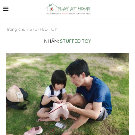
Trang chủ
»
STUFFED TOY
NHÃN:
STUFFED TOY