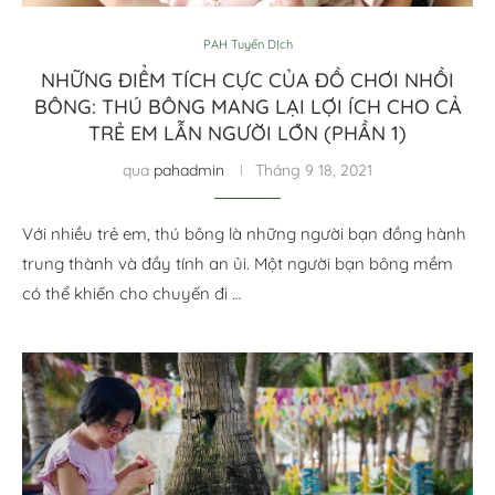
PAH Tuyển DỊch
NHỮNG ĐIỂM TÍCH CỰC CỦA ĐỒ CHƠI NHỒI
BÔNG: THÚ BÔNG MANG LẠI LỢI ÍCH CHO CẢ
TRẺ EM LẪN NGƯỜI LỚN (PHẦN 1)
qua
pahadmin
Tháng 9 18, 2021
Với nhiều trẻ em, thú bông là những người bạn đồng hành
trung thành và đầy tính an ủi. Một người bạn bông mềm
có thể khiến cho chuyến đi …