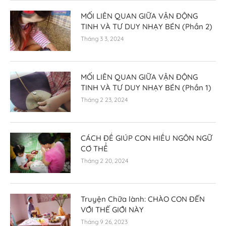
MỐI LIÊN QUAN GIỮA VẬN ĐỘNG
TINH VÀ TƯ DUY NHẠY BÉN (Phần 2)
Tháng 3 3, 2024
MỐI LIÊN QUAN GIỮA VẬN ĐỘNG
TINH VÀ TƯ DUY NHẠY BÉN (Phần 1)
Tháng 2 23, 2024
CÁCH ĐỂ GIÚP CON HIỂU NGÔN NGỮ
CƠ THỂ
Tháng 2 20, 2024
Truyện Chữa lành: CHÀO CON ĐẾN
VỚI THẾ GIỚI NÀY
Tháng 9 26, 2023