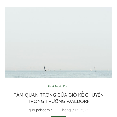
PAH Tuyển DỊch
TẦM QUAN TRỌNG CỦA GIỜ KỂ CHUYỆN
TRONG TRƯỜNG WALDORF
qua
pahadmin
Tháng 9 15, 2023