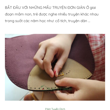
BẮT ĐẦU VỚI NHỮNG MẨU TRUYỆN ĐƠN GIẢN Ở giai
đoạn mầm non, trẻ được nghe nhiều truyện khác nhau
trong suốt các năm học như: cổ tích, truyện dân …
PAH Tuyển DỊch