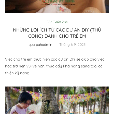
PAH Tuyển DỊch
NHỮNG LỢI ÍCH TỪ CÁC DỰ ÁN DIY (THỦ
CÔNG) DÀNH CHO TRẺ EM
qua
pahadmin
Tháng 6 9, 2023
Việc cho trẻ em thực hiện các dự án DIY sẽ giúp cho việc
học trở nên vui vẻ hơn, thúc đẩy khả năng sáng tạo, cải
thiện kỹ năng …