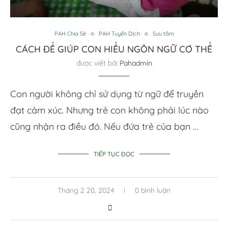
PAH Chia Sẻ
PAH Tuyển DỊch
Sưu tầm
CÁCH ĐỂ GIÚP CON HIỂU NGÔN NGỮ CƠ THỂ
được viết bởi
Pahadmin
Con người không chỉ sử dụng từ ngữ để truyền
đạt cảm xúc. Nhưng trẻ con không phải lúc nào
cũng nhận ra điều đó. Nếu đứa trẻ của bạn …
TIẾP TỤC ĐỌC
Tháng 2 20, 2024
0 bình luận