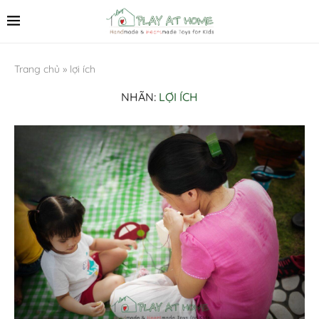
Trang chủ
»
lợi ích
NHÃN:
LỢI ÍCH