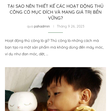
TẠI SAO NÊN THIẾT KẾ CÁC HOẠT ĐỘNG THỦ
CÔNG CÓ MỤC ĐÍCH VÀ MANG GIÁ TRỊ BỀN
VỮNG?
qua
pahadmin
Tháng 9 26, 2023
Hoạt động thủ công là gì? Thủ công là những cách mà
bạn tạo ra một sản phẩm mà không dùng đến máy móc,
ví dụ như đan móc, dệt, …